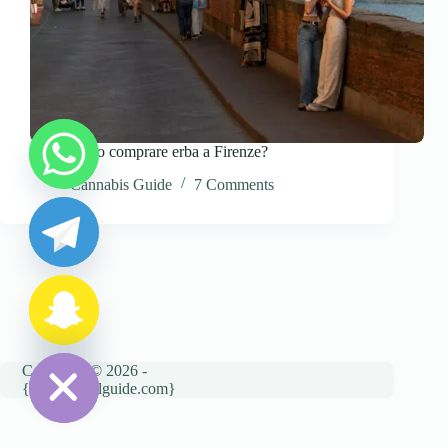
Dove posso comprare erba a Firenze?
y
Cannabis Guide
7 Comments
t
a
h
c
e
d
i
H
Copyright © 2026 -
{cannatravelguide.com}