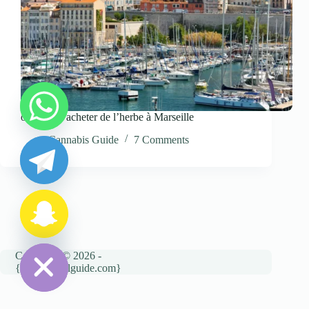
où puis-je acheter de l’herbe à Marseille
y
t
Cannabis Guide
7 Comments
a
h
c
e
d
i
H
Copyright © 2026 -
{cannatravelguide.com}