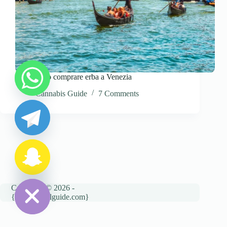
dove posso comprare erba a Venezia
y
Cannabis Guide
7 Comments
t
a
h
c
e
d
i
H
Copyright © 2026 -
{cannatravelguide.com}