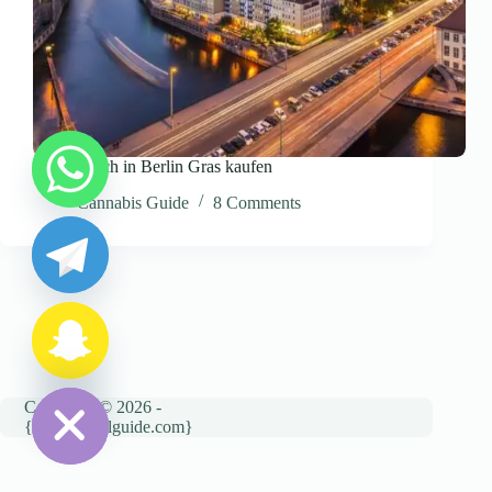
wo kann ich in Berlin Gras kaufen
y
Cannabis Guide
8 Comments
t
a
h
c
e
d
i
H
Copyright © 2026 -
{cannatravelguide.com}