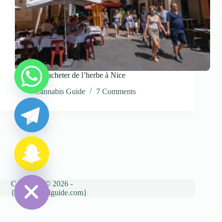
où puis-je acheter de l’herbe à Nice
y
Cannabis Guide
7 Comments
t
a
h
c
e
d
i
H
Copyright © 2026 -
{cannatravelguide.com}