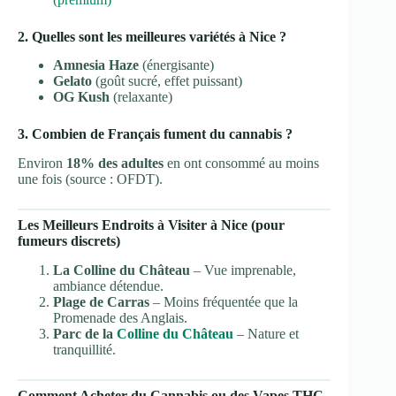
2. Quelles sont les meilleures variétés à Nice ?
Amnesia Haze
(énergisante)
Gelato
(goût sucré, effet puissant)
OG Kush
(relaxante)
3. Combien de Français fument du cannabis ?
Environ
18% des adultes
en ont consommé au moins
une fois (source : OFDT).
Les Meilleurs Endroits à Visiter à Nice (pour
fumeurs discrets)
La Colline du Château
– Vue imprenable,
ambiance détendue.
Plage de Carras
– Moins fréquentée que la
Promenade des Anglais.
Parc de la
Colline du Château
– Nature et
tranquillité.
Comment Acheter du Cannabis ou des Vapes THC