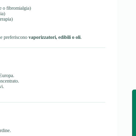
te o fibromialgia)
ia)
erapia)
ne preferiscono
vaporizzatori, edibili o oli
.
 Europa.
ncentrato.
vi.
rdine.