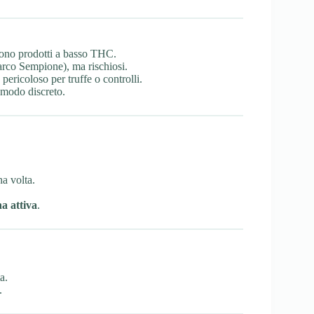
dono prodotti a basso THC.
arco Sempione), ma rischiosi.
pericoloso per truffe o controlli.
 modo discreto.
a volta.
na attiva
.
a.
.