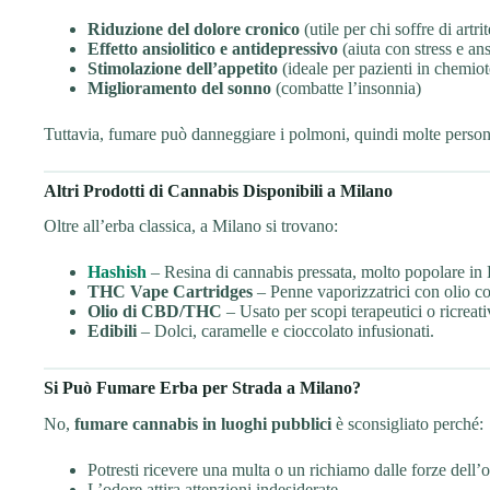
Riduzione del dolore cronico
(utile per chi soffre di artri
Effetto ansiolitico e antidepressivo
(aiuta con stress e ans
Stimolazione dell’appetito
(ideale per pazienti in chemiot
Miglioramento del sonno
(combatte l’insonnia)
Tuttavia, fumare può danneggiare i polmoni, quindi molte perso
Altri Prodotti di Cannabis Disponibili a Milano
Oltre all’erba classica, a Milano si trovano:
Hashish
– Resina di cannabis pressata, molto popolare in
THC Vape Cartridges
– Penne vaporizzatrici con olio co
Olio di CBD/THC
– Usato per scopi terapeutici o ricreati
Edibili
– Dolci, caramelle e cioccolato infusionati.
Si Può Fumare Erba per Strada a Milano?
No,
fumare cannabis in luoghi pubblici
è sconsigliato perché:
Potresti ricevere una multa o un richiamo dalle forze dell’o
L’odore attira attenzioni indesiderate.