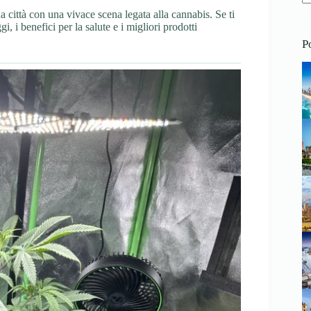
a città con una vivace scena legata alla cannabis. Se ti
N
, i benefici per la salute e i migliori prodotti
re
P