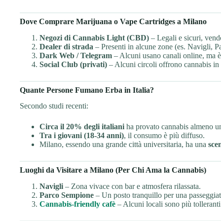
Dove Comprare Marijuana o Vape Cartridges a Milano
Negozi di Cannabis Light (CBD)
– Legali e sicuri, ven
Dealer di strada
– Presenti in alcune zone (es. Navigli, P
Dark Web / Telegram
– Alcuni usano canali online, ma è 
Social Club (privati)
– Alcuni circoli offrono cannabis in
Quante Persone Fumano Erba in Italia?
Secondo studi recenti:
Circa il 20% degli italiani
ha provato cannabis almeno un
Tra i giovani (18-34 anni)
, il consumo è più diffuso.
Milano, essendo una grande città universitaria, ha una
sce
Luoghi da Visitare a Milano (Per Chi Ama la Cannabis)
Navigli
– Zona vivace con bar e atmosfera rilassata.
Parco Sempione
– Un posto tranquillo per una passeggiat
Cannabis-friendly cafè
– Alcuni locali sono più tolleranti